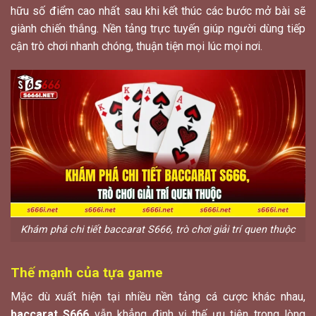
hữu số điểm cao nhất sau khi kết thúc các bước mở bài sẽ
giành chiến thắng. Nền tảng trực tuyến giúp người dùng tiếp
cận trò chơi nhanh chóng, thuận tiện mọi lúc mọi nơi.
Khám phá chi tiết baccarat S666, trò chơi giải trí quen thuộc
Thế mạnh của tựa game
Mặc dù xuất hiện tại nhiều nền tảng cá cược khác nhau,
baccarat S666
vẫn khẳng định vị thế ưu tiên trong lòng