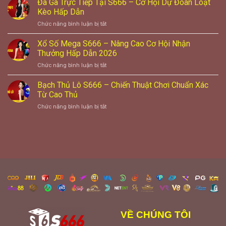
Đá Gà Trực Tiếp Tại S666 – Cơ Hội Dự Đoán Loạt
Hấp
Nhà
Campuchia
Dẫn
Kèo Hấp Dẫn
Cái
–
Hàng
S666
ở
Chức năng bình luận bị tắt
Học
Đầu
Đá
Hỏi
Thị
Gà
Xổ Số Mega S666 – Nâng Cao Cơ Hội Nhận
S666
Trường
Trực
Các
Thưởng Hấp Dẫn 2026
2026
Tiếp
Bí
ở
Chức năng bình luận bị tắt
Tại
Kíp
Xổ
S666
Vào
Số
Bạch Thủ Lô S666 – Chiến Thuật Chơi Chuẩn Xác
–
Cược
Mega
Cơ
Từ Cao Thủ
Ăn
S666
Hội
Đậm
ở
Chức năng bình luận bị tắt
–
Dự
Bạch
Nâng
Đoán
Thủ
Cao
Loạt
Lô
Cơ
Kèo
S666
Hội
Hấp
–
Nhận
Dẫn
Chiến
Thưởng
Thuật
Hấp
Chơi
Dẫn
Chuẩn
2026
Xác
Từ
Cao
VỀ CHÚNG TÔI
Thủ