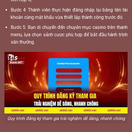
Bước 4: Thành viên thực hiện đăng nhập lại bằng tên tài
khoản cùng mật khẩu vừa thiết lập thành công trước đó.
Bước 5: Bạn di chuyển đến chuyên mục casino trên thanh
menu, lựa chọn sảnh cược phù hợp để bắt đầu hành trình
săn thưởng.
Quy trình đăng ký tham gia trải nghiệm dễ dàng, nhanh chóng