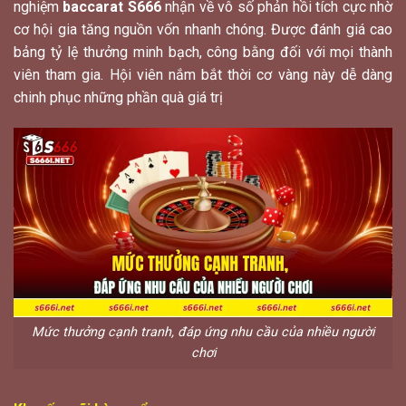
nghiệm
baccarat S666
nhận về vô số phản hồi tích cực nhờ
cơ hội gia tăng nguồn vốn nhanh chóng. Được đánh giá cao
bảng tỷ lệ thưởng minh bạch, công bằng đối với mọi thành
viên tham gia. Hội viên nắm bắt thời cơ vàng này dễ dàng
chinh phục những phần quà giá trị
Mức thưởng cạnh tranh, đáp ứng nhu cầu của nhiều người
chơi