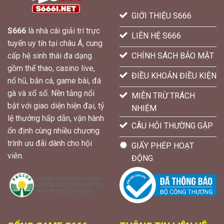
GIỚI THIỆU S666
S666
là nhà cái giải trí trực
LIÊN HỆ S666
tuyến uy tín tại châu Á, cung
cấp hệ sinh thái đa dạng
CHÍNH SÁCH BẢO MẬT
gồm thể thao, casino live,
ĐIỀU KHOẢN ĐIỀU KIỆN
nổ hũ, bắn cá, game bài, đá
gà và xổ số. Nền tảng nổi
MIỄN TRỪ TRÁCH
bật với giao diện hiện đại, tỷ
NHIỆM
lệ thưởng hấp dẫn, vận hành
CÂU HỎI THƯỜNG GẶP
ổn định cùng nhiều chương
trình ưu đãi dành cho hội
GIẤY PHÉP HOẠT
viên.
ĐỘNG