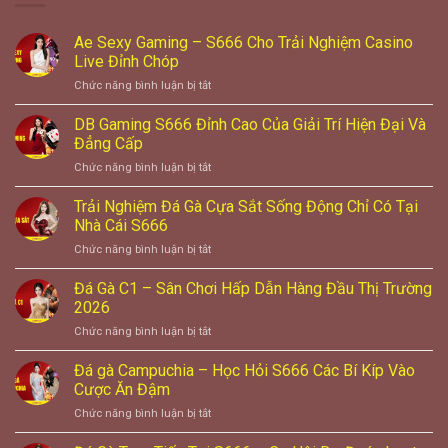
Ae Sexy Gaming – S666 Cho Trải Nghiệm Casino
Live Đỉnh Chóp
ở
Chức năng bình luận bị tắt
Ae
Sexy
DB Gaming S666 Đỉnh Cao Của Giải Trí Hiện Đại Và
Gaming
Đẳng Cấp
–
ở
Chức năng bình luận bị tắt
S666
DB
Cho
Gaming
Trải Nghiệm Đá Gà Cựa Sắt Sống Động Chỉ Có Tại
Trải
S666
Nghiệm
Nhà Cái S666
Đỉnh
Casino
ở
Chức năng bình luận bị tắt
Cao
Live
Trải
Của
Đỉnh
Nghiệm
Đá Gà C1 – Sân Chơi Hấp Dẫn Hàng Đầu Thị Trường
Giải
Chóp
Đá
Trí
2026
Gà
Hiện
ở
Chức năng bình luận bị tắt
Cựa
Đại
Đá
Sắt
Và
Gà
Đá gà Campuchia – Học Hỏi S666 Các Bí Kíp Vào
Sống
Đẳng
C1
Động
Cược Ăn Đậm
Cấp
–
Chỉ
ở
Chức năng bình luận bị tắt
Sân
Có
Đá
Chơi
Tại
gà