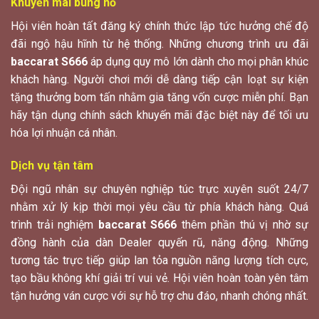
Khuyến mãi bùng nổ
Hội viên hoàn tất đăng ký chính thức lập tức hưởng chế độ
đãi ngộ hậu hĩnh từ hệ thống. Những chương trình ưu đãi
baccarat S666
áp dụng quy mô lớn dành cho mọi phân khúc
khách hàng. Người chơi mới dễ dàng tiếp cận loạt sự kiện
tặng thưởng bom tấn nhằm gia tăng vốn cược miễn phí. Bạn
hãy tận dụng chính sách khuyến mãi đặc biệt này để tối ưu
hóa lợi nhuận cá nhân.
Dịch vụ tận tâm
Đội ngũ nhân sự chuyên nghiệp túc trực xuyên suốt 24/7
nhằm xử lý kịp thời mọi yêu cầu từ phía khách hàng. Quá
trình trải nghiệm
baccarat S666
thêm phần thú vị nhờ sự
đồng hành của dàn Dealer quyến rũ, năng động. Những
tương tác trực tiếp giúp lan tỏa nguồn năng lượng tích cực,
tạo bầu không khí giải trí vui vẻ. Hội viên hoàn toàn yên tâm
tận hưởng ván cược với sự hỗ trợ chu đáo, nhanh chóng nhất.