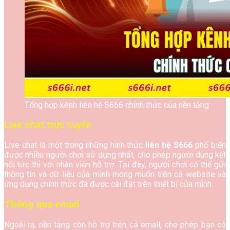
Tổng hợp kênh liên hệ S666 chính thức của nền tảng
Live chat trực tuyến
Live chat là một trong những hình thức
liên hệ S666
phổ biến
được nhiều người chơi sử dụng nhất, cho phép người dùng kết
nối tức thì với nhân viên hỗ trợ. Tại đây, người chơi có thể gửi
thông tin và dữ liệu của mình mong muốn trên cả website và
ứng dụng chính thức đã được cài đặt trên thiết bị của mình.
Thông qua email
Ngoài ra, nền tảng còn hỗ trợ trên cả email, cho phép bạn có