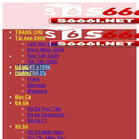
Chuyển
đến
nội
dung
TRANG CHỦ
Tải App S666
Link Vào S666
Đăng Nhập S666
Nạp Tiền S666
Rút Tiền S666
ĐĂNG KÝ +199K
Nổ Hũ
HOÀN TRẢ 5%
Casino
Poker
Baccarat
Blackjack
Bắn Cá
Đá Gà
Đá Gà Trực Tiếp
Đá gà Campuchia
Đá Gà C1
Xổ Số
Xổ Số Miền Nam
Soi Cầu Miền Bắc