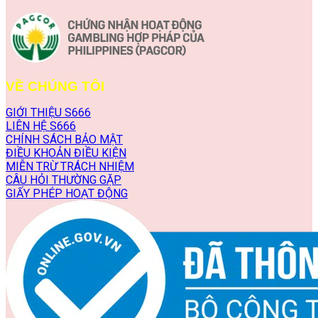
VỀ CHÚNG TÔI
GIỚI THIỆU S666
LIÊN HỆ S666
CHÍNH SÁCH BẢO MẬT
ĐIỀU KHOẢN ĐIỀU KIỆN
MIỄN TRỪ TRÁCH NHIỆM
CÂU HỎI THƯỜNG GẶP
GIẤY PHÉP HOẠT ĐỘNG