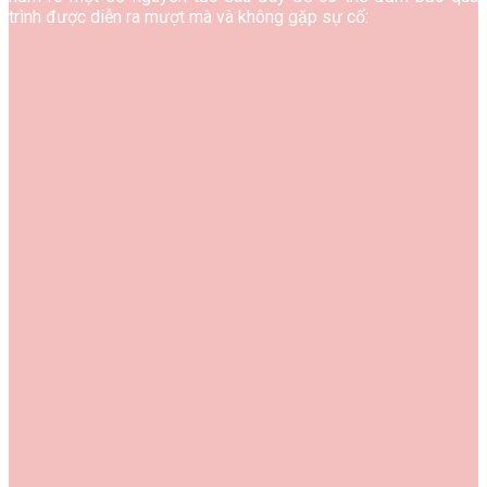
trình được diễn ra mượt mà và không gặp sự cố: