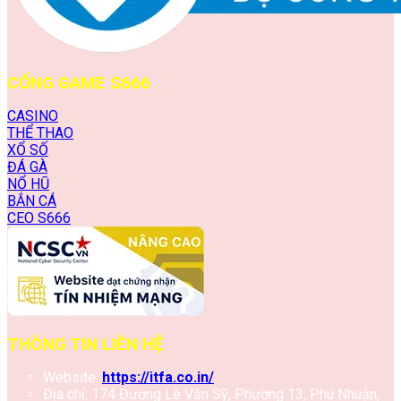
CỔNG GAME S666
CASINO
THỂ THAO
XỔ SỐ
ĐÁ GÀ
NỔ HŨ
BẮN CÁ
CEO S666
THÔNG TIN LIÊN HỆ
Website:
https://itfa.co.in/
Địa chỉ:
174 Đường Lê Văn Sỹ, Phường 13, Phú Nhuận,