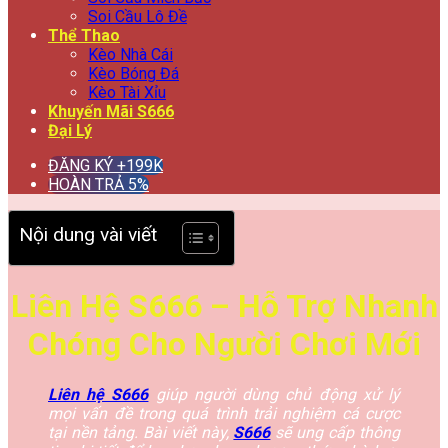
Soi Cầu Lô Đề
Thể Thao
Kèo Nhà Cái
Kèo Bóng Đá
Kèo Tài Xỉu
Khuyến Mãi S666
Đại Lý
ĐĂNG KÝ +199K
HOÀN TRẢ 5%
Nội dung vài viết
Liên Hệ S666 – Hỗ Trợ Nhanh
Chóng Cho Người Chơi Mới
Liên hệ S666
giúp người dùng chủ động xử lý
mọi vấn đề trong quá trình trải nghiệm cá cược
tại nền tảng. Bài viết này,
S666
sẽ ung cấp thông