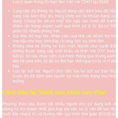
Lưu ý quan trọng khi bạn làm việc với CSKH tại S666
Cung cấp đủ thông tin: Người dùng cần đảm bảo dữ liệu
cung cấp luôn đầy đủ, trùng khớp với tài khoản đang sử
dụng. Chúng tôi sẽ có một đội ngũ xác minh để tránh
nhầm lẫn trong xuyên suốt quá trình xử lý từ đó có thể
phản hồi nhanh chóng hơn.
Giữ thái độ hợp tác: Nhân viên của nhà cái sẽ hỗ trợ tốt
hơn nếu như bạn trình bày rõ ràng, lịch sự, bình tĩnh.
Không chia sẻ thông tin bảo mật: Người chơi tuyệt đối
không được cung cấp mật khẩu cá nhân mã OTP hoặc
bất kỳ dữ liệu nhạy cảm của mình thông qua những kênh
liên hệ phía trên, từ đó có thể hạn chế nguy cơ bị rò rỉ dữ
liệu.
Lưu lại lịch sử: Người chơi nên lưu lại lịch sử trao đổi
trước đó để đảm bảo quyền lợi của mình trong mọi tình
huống.
Cách liên hệ S666 qua kênh live chat
Phương thức này được rất nhiều người cho sử dụng bởi vì
chúng hỗ trợ nhanh nhất, phù hợp khi cần xử lý vấn đề tức thì,
dưới đây chúng tôi sẽ hướng dẫn quy trình đơn giản để bất kỳ