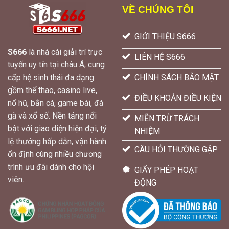
Cao
VỀ CHÚNG TÔI
Thủ
GIỚI THIỆU S666
S666
là nhà cái giải trí trực
LIÊN HỆ S666
tuyến uy tín tại châu Á, cung
cấp hệ sinh thái đa dạng
CHÍNH SÁCH BẢO MẬT
gồm thể thao, casino live,
ĐIỀU KHOẢN ĐIỀU KIỆN
nổ hũ, bắn cá, game bài, đá
gà và xổ số. Nền tảng nổi
MIỄN TRỪ TRÁCH
bật với giao diện hiện đại, tỷ
NHIỆM
lệ thưởng hấp dẫn, vận hành
CÂU HỎI THƯỜNG GẶP
ổn định cùng nhiều chương
trình ưu đãi dành cho hội
GIẤY PHÉP HOẠT
viên.
ĐỘNG