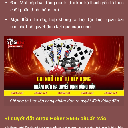
Đôi
: Một cặp bài đồng giá trị đôi khi trở thành yếu tố then
chốt phân định thắng bại.
Mậu thầu
: Trường hợp không có bộ đặc biệt, quân bài
cao nhất sẽ quyết định kết quả cuối cùng.
Ghi nhớ thứ tự xếp hạng nhằm đưa ra quyết định đúng đắn
Bí quyết đặt cược Poker S666 chuẩn xác