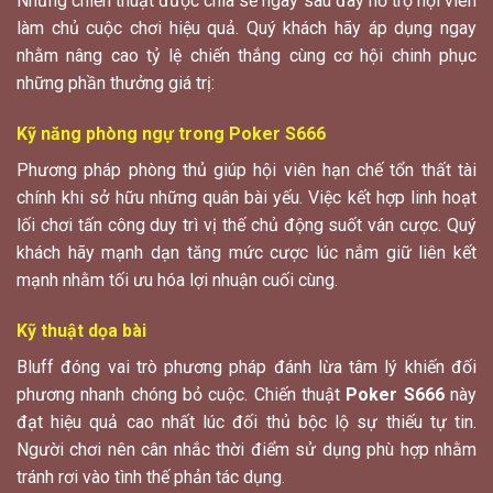
Những chiến thuật được chia sẻ ngay sau đây hỗ trợ hội viên
làm chủ cuộc chơi hiệu quả. Quý khách hãy áp dụng ngay
nhằm nâng cao tỷ lệ chiến thắng cùng cơ hội chinh phục
những phần thưởng giá trị:
Kỹ năng phòng ngự trong Poker S666
Phương pháp phòng thủ giúp hội viên hạn chế tổn thất tài
chính khi sở hữu những quân bài yếu. Việc kết hợp linh hoạt
lối chơi tấn công duy trì vị thế chủ động suốt ván cược. Quý
khách hãy mạnh dạn tăng mức cược lúc nắm giữ liên kết
mạnh nhằm tối ưu hóa lợi nhuận cuối cùng.
Kỹ thuật dọa bài
Bluff đóng vai trò phương pháp đánh lừa tâm lý khiến đối
phương nhanh chóng bỏ cuộc. Chiến thuật
Poker S666
này
đạt hiệu quả cao nhất lúc đối thủ bộc lộ sự thiếu tự tin.
Người chơi nên cân nhắc thời điểm sử dụng phù hợp nhằm
tránh rơi vào tình thế phản tác dụng.