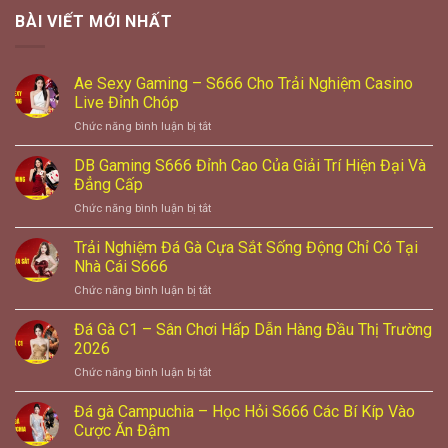
BÀI VIẾT MỚI NHẤT
Ae Sexy Gaming – S666 Cho Trải Nghiệm Casino
Live Đỉnh Chóp
ở
Chức năng bình luận bị tắt
Ae
Sexy
DB Gaming S666 Đỉnh Cao Của Giải Trí Hiện Đại Và
Gaming
Đẳng Cấp
–
ở
Chức năng bình luận bị tắt
S666
DB
Cho
Gaming
Trải Nghiệm Đá Gà Cựa Sắt Sống Động Chỉ Có Tại
Trải
S666
Nghiệm
Nhà Cái S666
Đỉnh
Casino
ở
Chức năng bình luận bị tắt
Cao
Live
Trải
Của
Đỉnh
Nghiệm
Đá Gà C1 – Sân Chơi Hấp Dẫn Hàng Đầu Thị Trường
Giải
Chóp
Đá
Trí
2026
Gà
Hiện
ở
Chức năng bình luận bị tắt
Cựa
Đại
Đá
Sắt
Và
Gà
Đá gà Campuchia – Học Hỏi S666 Các Bí Kíp Vào
Sống
Đẳng
C1
Động
Cược Ăn Đậm
Cấp
–
Chỉ