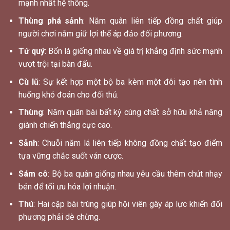
mạnh nhất hệ thống.
Thùng phá sảnh
: Năm quân liên tiếp đồng chất giúp
người chơi nắm giữ lợi thế áp đảo đối phương.
Tứ quý
: Bốn lá giống nhau về giá trị khẳng định sức mạnh
vượt trội tại bàn đấu.
Cù lũ
: Sự kết hợp một bộ ba kèm một đôi tạo nên tình
huống khó đoán cho đối thủ.
Thùng
: Năm quân bài bất kỳ cùng chất sở hữu khả năng
giành chiến thắng cực cao.
Sảnh
: Chuỗi năm lá liên tiếp không đồng chất tạo điểm
tựa vững chắc suốt ván cược.
Sám cô
: Bộ ba quân giống nhau yêu cầu thêm chút nhạy
bén để tối ưu hóa lợi nhuận.
Thú
: Hai cặp bài trùng giúp hội viên gây áp lực khiến đối
phương phải dè chừng.