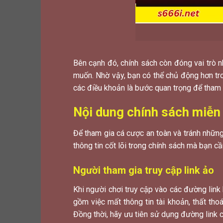
Bên cạnh đó, chính sách còn đóng vai trò n
muốn. Nhờ vậy, bạn có thể chủ động hơn tro
các điều khoản là bước quan trọng để tham 
Nội dung chính sách miễn 
Để tham gia cá cược an toàn và tránh những
thông tin cốt lõi trong chính sách mà bạn cầ
Người tham gia truy cập link ảo
Khi người chơi truy cập vào các đường link
gồm việc mất thông tin tài khoản, thất tho
Đồng thời, hãy ưu tiên sử dụng đường link c