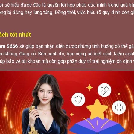
ơi sẽ hiểu được đâu là quyền lợi hợp pháp của mình trong quá tr
ng bị động hay lúng túng. Đồng thời, việc hiểu rõ quy định còn
ách tốt nhất
iệm S666
sẽ giúp bạn nhận diện được những tình huống có thể gây 
ầm không đáng có. Bên cạnh đó, bạn cũng sẽ biết cách kiểm soát 
úp bảo vệ tài khoản mà còn góp phần duy trì trải nghiệm ổn định 