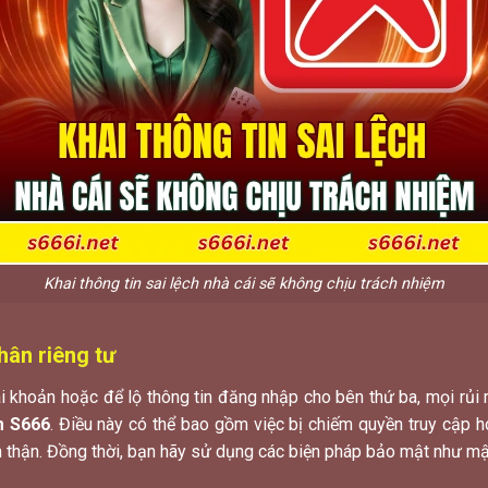
Khai thông tin sai lệch nhà cái sẽ không chịu trách nhiệm
nhân riêng tư
i khoản hoặc để lộ thông tin đăng nhập cho bên thứ ba, mọi rủi r
m S666
. Điều này có thể bao gồm việc bị chiếm quyền truy cập ho
n thận. Đồng thời, bạn hãy sử dụng các biện pháp bảo mật như m