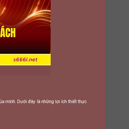
a mình. Dưới đây là những lợi ích thiết thực