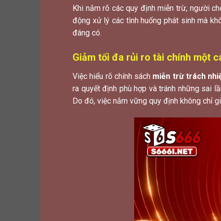
Khi nắm rõ các quy định miễn trừ, người ch
động xử lý các tình huống phát sinh mà khô
đáng có.
Giảm tối đa rủi ro tài chính một c
Việc hiểu rõ chính sách
miễn trừ trách nh
ra quyết định phù hợp và tránh những sai l
Do đó, việc nắm vững quy định không chỉ gi