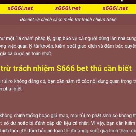
Đôi nét về chính sách miễn trừ trách nhiệm S666
hư một “lá chắn” pháp lý, giúp bảo vệ cả người dùng lẫn nhà cung
ng việc quản lý tài khoản, kiểm soát giao dịch và đảm bảo quyền 
gia cá cược an toàn nhất.
trừ trách nhiệm S666 bet thủ cần biết
 rủi ro không đáng có, bạn cần nắm rõ các nội dung quan trọng t
n phải biết:
 không chính thống hoặc giả mạo, mọi rủi ro phát sinh sẽ không t
át số dư hoặc bị đánh cắp dữ liệu cá nhân. Vì vậy, bạn cần kiểm
hính thức để đảm bảo an toàn tối đa trong suốt quá trình tham gi