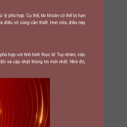
lý phù hợp. Cụ thể, tài khoản có thể bị hạn
à điều vô cùng cần thiết. Hơn nữa, điều này
 hợp với tình hình thực tế. Tuy nhiên, việc
õi và cập nhật thông tin mới nhất. Nhờ đó,